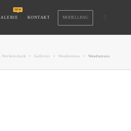
MODELLBAU
GALERIE
KONTAKT
h Werbetechnik
>
Galleries
>
Wandtattoos
>
Wandtattoos