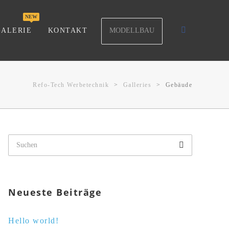
MODELLBAU
GALERIE
KONTAKT
Refo-Tech Werbetechnik
>
Galleries
>
Gebäude
Neueste Beiträge
Hello world!